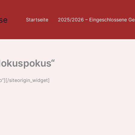
se
Startseite
2025/2026 – Eingeschlossene Ges
„Hokuspokus“
o“]
[/siteorigin_widget]