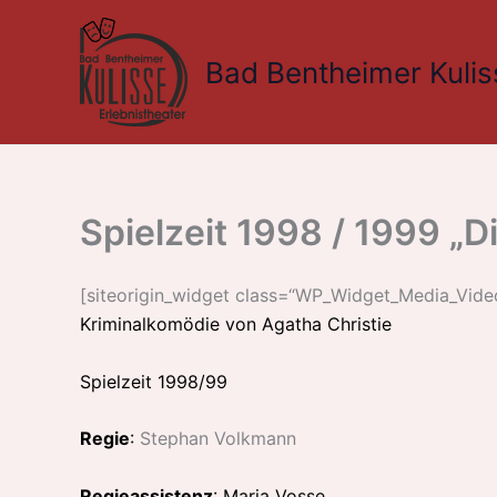
Zum
Inhalt
Bad Bentheimer Kulis
springen
Spielzeit 1998 / 1999 „D
[siteorigin_widget class=“WP_Widget_Media_Vide
Kriminalkomödie von Agatha Christie
Spielzeit 1998/99
Regie
:
Stephan Volkmann
Regieassistenz
: Maria Vosse