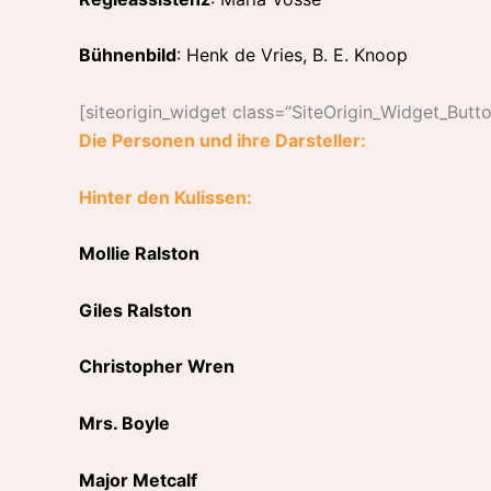
Bühnenbild
: Henk de Vries, B. E. Knoop
[siteorigin_widget class=“SiteOrigin_Widget_Butt
Die Personen und ihre Darsteller:
Hinter den Kulissen:
Mollie Ralston
Giles Ralston
Christopher Wren
Mrs. Boyle
Major Metcalf