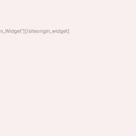
on_Widget“]
[/siteorigin_widget]