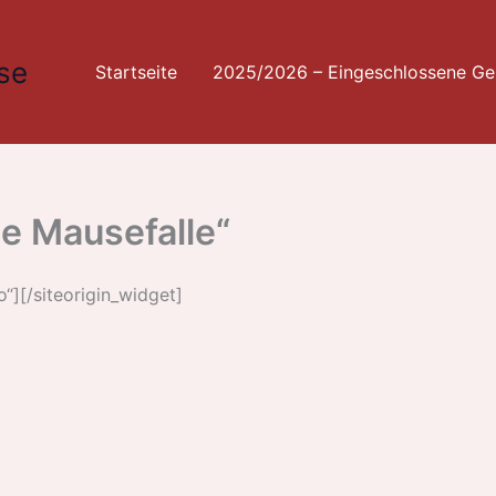
se
Startseite
2025/2026 – Eingeschlossene Ges
ie Mausefalle“
o“]
[/siteorigin_widget]