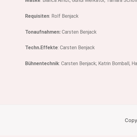
Maske
: Bianca Arndt, Gundi Merkator, Tamara Schöll
Requisiten
: Rolf Benjack
Tonaufnahmen:
Carsten Benjack
Techn.Effekte
: Carsten Benjack
Bühnentechnik
: Carsten Benjack; Katrin Bomball, 
Copy